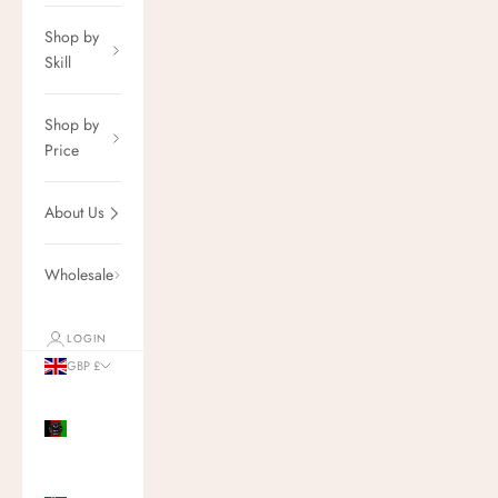
Shop by
Skill
Shop by
Price
About Us
Wholesale
LOGIN
GBP £
Country
Afghanistan
(GBP £)
Åland