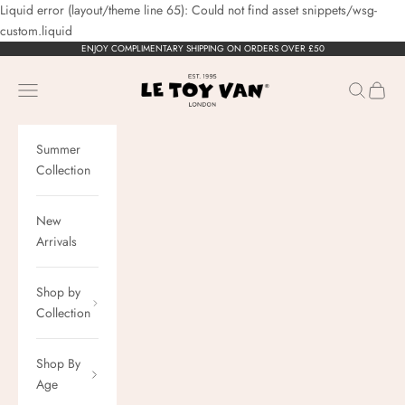
Liquid error (layout/theme line 65): Could not find asset snippets/wsg-
Skip to content
custom.liquid
ENJOY COMPLIMENTARY SHIPPING ON ORDERS OVER £50
Le Toy Van
Navigation menu
Search
Cart
Summer
Collection
New
Arrivals
Shop by
Collection
Shop By
Age