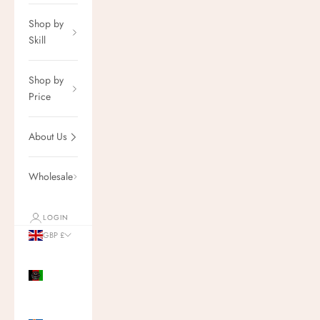
Shop by
Skill
Shop by
Price
About Us
Wholesale
LOGIN
GBP £
Country
Afghanistan
(GBP £)
Åland