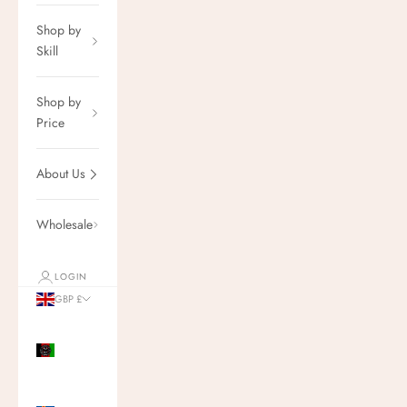
Shop by
Skill
Shop by
Price
About Us
Wholesale
LOGIN
GBP £
Country
Afghanistan
(GBP £)
Åland