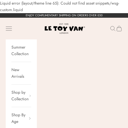
Liquid error (layout/theme line 65): Could not find asset snippets/wsg-
Skip to content
custom.liquid
ENJOY COMPLIMENTARY SHIPPING ON ORDERS OVER £50
Le Toy Van
Navigation menu
Search
Cart
Summer
Collection
New
Arrivals
Shop by
Collection
Shop By
Age